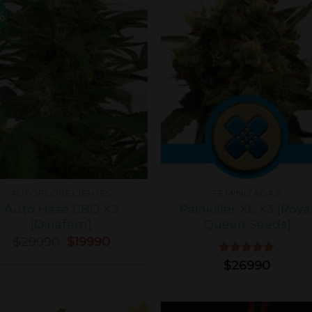
%
AUTOFLORECIENTES
FEMINIZADAS
Auto Haze CBD X3
Painkiller XL X3 [Roya
[Dinafem]
Queen Seeds]
$
29990
$
19990
Valorado
$
26990
con
5.00
de 5