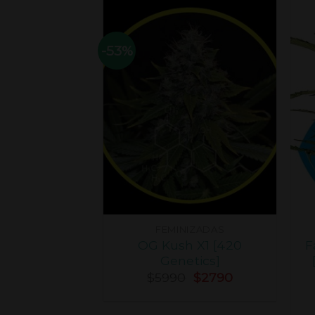
-53%
FEMINIZADAS
OG Kush X1 [420
F
Genetics]
$
5990
$
2790