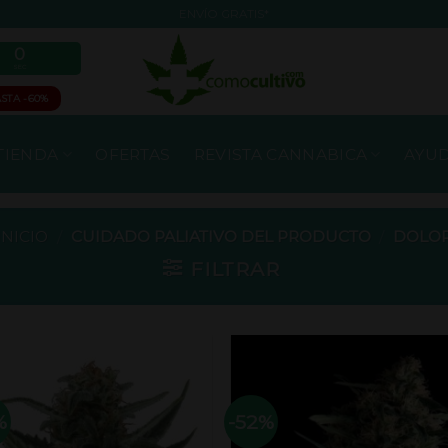
ENVÍO GRATIS*
0
SEC
STA -60%
TIENDA
OFERTAS
REVISTA CANNABICA
AYUD
INICIO
/
CUIDADO PALIATIVO DEL PRODUCTO
/
DOLO
FILTRAR
%
-52%