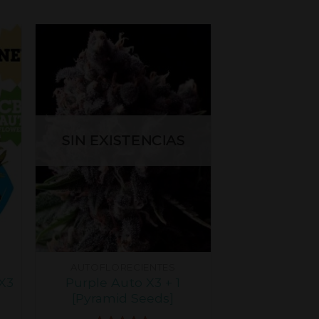
SIN EXISTENCIAS
AUTOFLORECIENTES
 X3
Purple Auto X3 + 1
[Pyramid Seeds]