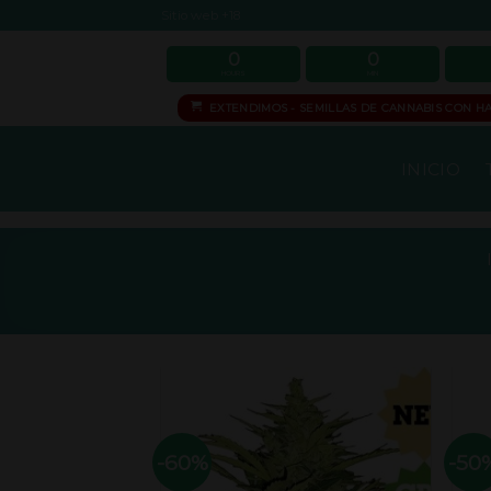
Skip
Sitio web +18
to
0
0
HOURS
MIN
content
EXTENDIMOS - SEMILLAS DE CANNABIS CON HA
INICIO
-60%
-50