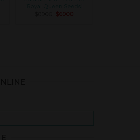
[Royal Queen Seeds]
$
8900
$
6900
ONLINE
NE