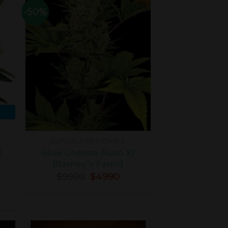
-50%
AUTOFLORECIENTES
l
Blue Cheese Auto X1
[Barney’s Farm]
$
9990
$
4990