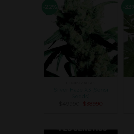
-22%
-33
FEMINIZADAS
Silver Haze X3 [Sensi
Seeds]
$
49990
$
38990