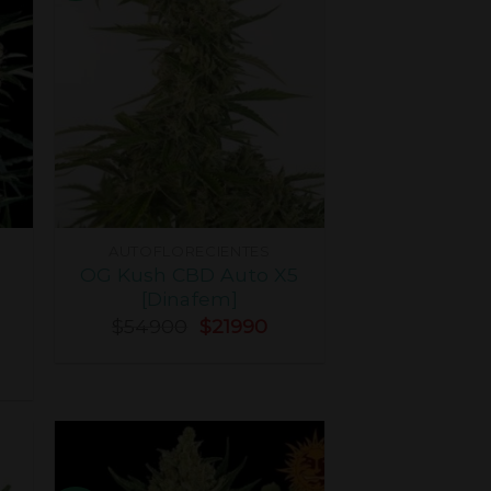
AUTOFLORECIENTES
OG Kush CBD Auto X5
[Dinafem]
$
54900
$
21990