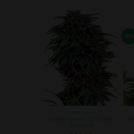
-18
FEMINIZADAS
Durban Poison X3 [Dutch
B
Passion]