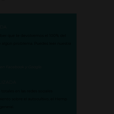
ADA
aber que te devolvemos el 100% del
e algún problema. Puedes leer nuestra
.
 en
Facebook
y
Google
.
LIZADA
otales en las redes sociales
iento sobre el autocultivo, el Hemp
general.