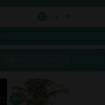
A TIENDA
R
-60%