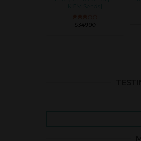
KIEM Seeds]
Valorado
$
34990
con
3.00
de 5
TESTI
M