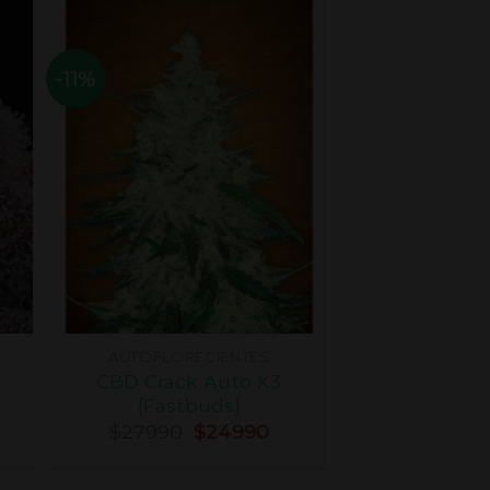
-11%
AUTOFLORECIENTES
-
CBD Crack Auto X3
[Fastbuds]
$
27990
$
24990