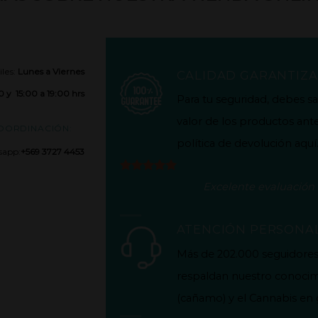
iles:
Lunes a Viernes
CALIDAD GARANTIZ
0 y 15:00 a 19:00 hrs
Para tu seguridad, debes s
valor de los productos ant
COORDINACIÓN:
política de
devolución aquí
sapp:
+569 3727 4453
Excelente evaluación
ATENCIÓN PERSONA
Más de 202.000 seguidores t
respaldan nuestro conocim
(cañamo) y el Cannabis en 