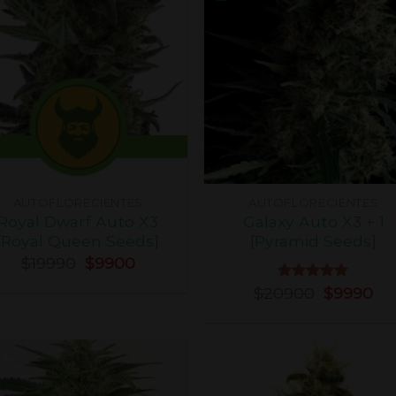
AUTOFLORECIENTES
AUTOFLORECIENTES
Royal Dwarf Auto X3
Galaxy Auto X3 + 1
[Royal Queen Seeds]
[Pyramid Seeds]
$
19990
$
9900
$
20900
Valorado
$
9990
con
5.00
de 5