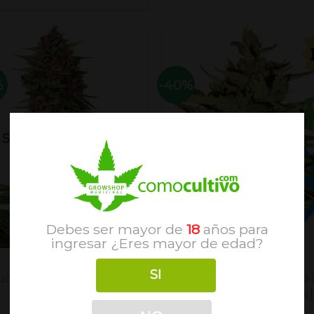
de 5
%
-40%
SIN EXISTENCIAS
Debes ser mayor de
18
años para
ingresar ¿Eres mayor de edad?
FEMINIZADAS
AUTOFLORECIENTES
SI
uddha Purple Kush X3
Stress Killer Auto CBD
[Buddha Seeds]
[Royal Queen Seeds]