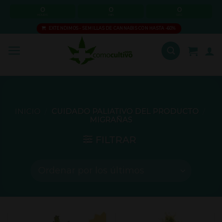
Skip
0
0
0
HOURS
MIN
SEC
to
EXTENDIMOS - SEMILLAS DE CANNABIS CON HASTA -60%
content
INICIO
/
CUIDADO PALIATIVO DEL PRODUCTO
/
MIGRAÑAS
FILTRAR