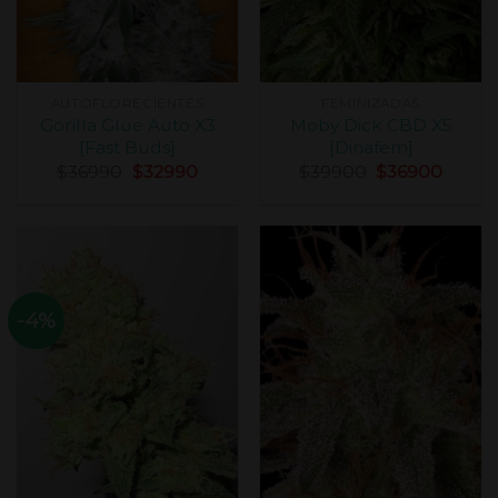
AUTOFLORECIENTES
FEMINIZADAS
Gorilla Glue Auto X3
Moby Dick CBD X5
[Fast Buds]
[Dinafem]
$
36990
$
32990
$
39900
$
36900
-4%