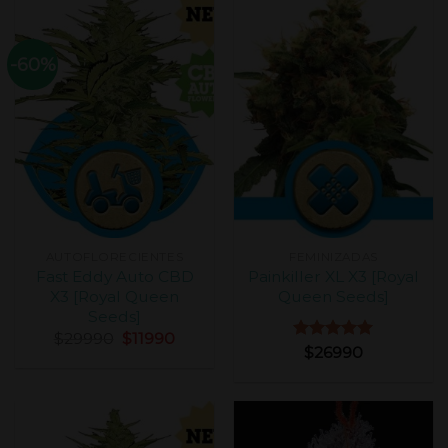
-60%
AUTOFLORECIENTES
FEMINIZADAS
Fast Eddy Auto CBD
Painkiller XL X3 [Royal
X3 [Royal Queen
Queen Seeds]
Seeds]
$
29990
$
11990
Valorado
$
26990
con
5.00
de 5