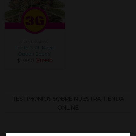
FEMINIZADAS
Triple G X1 [Royal
Queen Seeds]
$
13990
$
11990
TESTIMONIOS SOBRE NUESTRA TIENDA
ONLINE