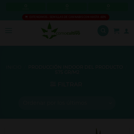
Skip
0
0
0
HOURS
MIN
SEC
to
EXTENDIMOS - SEMILLAS DE CANNABIS CON HASTA -60%
content
INICIO
/
PRODUCCIÓN INDOOR DEL PRODUCTO
/
575 GR/M2
FILTRAR