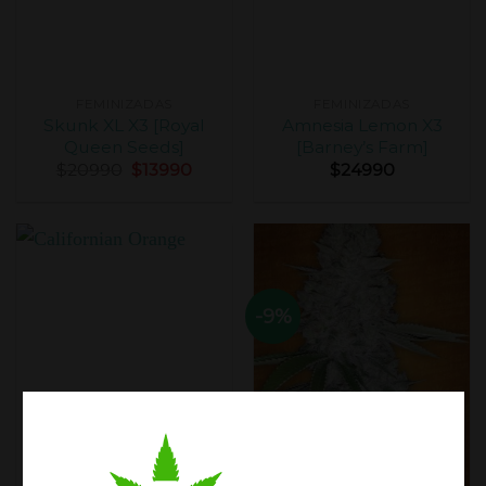
FEMINIZADAS
FEMINIZADAS
Skunk XL X3 [Royal
Amnesia Lemon X3
Queen Seeds]
[Barney’s Farm]
$
20990
$
13990
$
24990
-9%