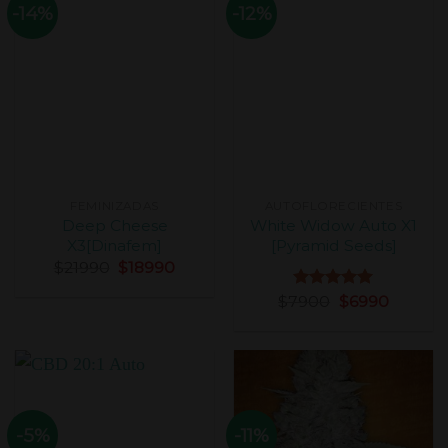
-14%
-12%
FEMINIZADAS
AUTOFLORECIENTES
Deep Cheese
White Widow Auto X1
X3[Dinafem]
[Pyramid Seeds]
$
21990
$
18990
$
7900
Valorado
$
6990
con
5.00
de 5
-5%
-11%