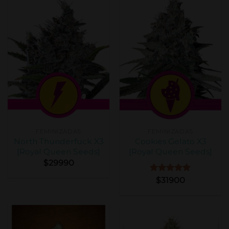
FEMINIZADAS
FEMINIZADAS
North Thunderfuck X3
Cookies Gelato X3
[Royal Queen Seeds]
[Royal Queen Seeds]
$
29990
Valorado
$
31900
con
5.00
de 5