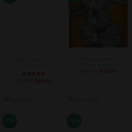
AUTOFLORECIENTES
AUTOFLORECIENTES
CBD Auto 20:1 X3
Gorilla Glue Auto X3
[Fastbuds]
[Fast Buds]
$
36990
$
32990
$
36990
Valorado
$
34990
con
5.00
de 5
-11%
-16%