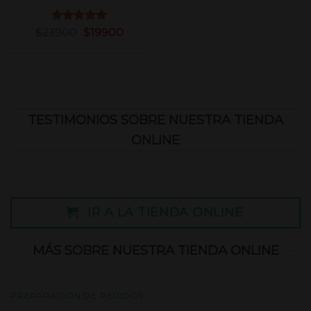
$
23900
Valorado
$
19900
con
5.00
de 5
TESTIMONIOS SOBRE NUESTRA TIENDA
ONLINE
IR A LA TIENDA ONLINE
MÁS SOBRE NUESTRA TIENDA ONLINE
PREPARACIÓN DE PEDIDOS: