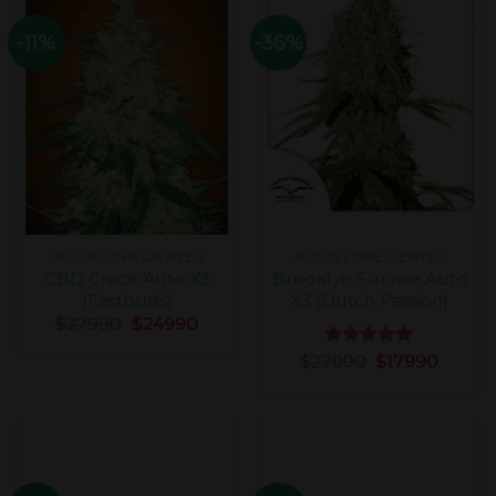
-11%
-36%
AUTOFLORECIENTES
AUTOFLORECIENTES
CBD Crack Auto X3
Brooklyn Sunrise Auto
[Fastbuds]
X3 [Dutch Passion]
$
27990
$
24990
$
27990
Valorado
$
17990
con
5.00
de 5