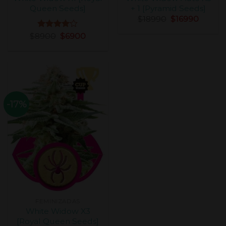
Queen Seeds]
+ 1 [Pyramid Seeds]
$
18990
$
16990
$
8900
Valorado
$
6900
con
4.00
de 5
-17%
FEMINIZADAS
White Widow X3
[Royal Queen Seeds]