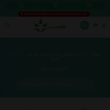
Skip
10
18
40
HOURS
MIN
SEC
to
EXTENDIMOS - SEMILLAS DE CANNABIS CON HASTA -60%
content
INICIO
/
SATIVA INDICA DEL PRODUCTO
/
50% -
50%
FILTRAR