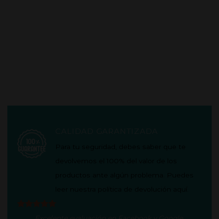
CALIDAD GARANTIZADA
Para tu seguridad, debes saber que te
devolvemos el 100% del valor de los
productos ante algún problema. Puedes
leer nuestra política de
devolución aquí
.
Excelente evaluación en
Facebook
y
Google
.