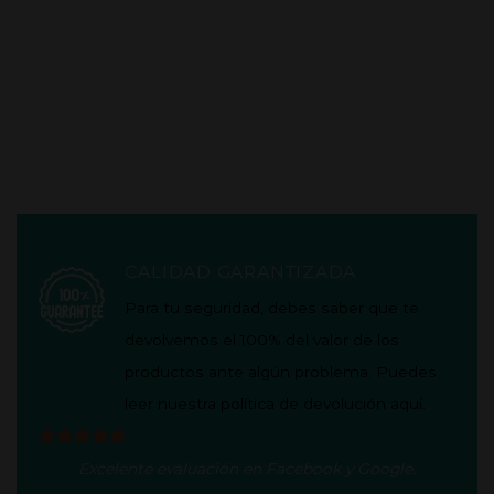
CALIDAD GARANTIZADA
Para tu seguridad, debes saber que te
devolvemos el 100% del valor de los
productos ante algún problema. Puedes
leer nuestra política de
devolución aquí
.
Excelente evaluación en
Facebook
y
Google
.