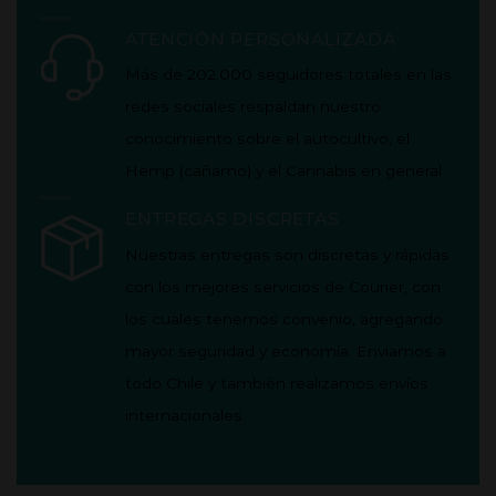
ATENCIÓN PERSONALIZADA
Más de 202.000 seguidores totales en las
redes sociales respaldan nuestro
conocimiento sobre el autocultivo, el
Hemp (cañamo) y el Cannabis en general.
ENTREGAS DISCRETAS
Nuestras entregas son discretas y rápidas
con los mejores servicios de Courier, con
los cuales tenemos convenio, agregando
mayor seguridad y economía.
Enviamos a
todo Chile y también realizamos envíos
internacionales.