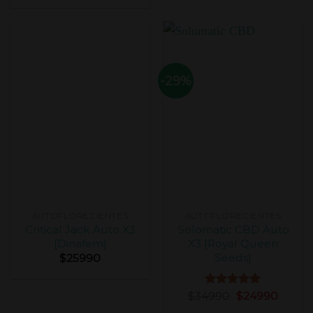
de 5
-29%
AUTOFLORECIENTES
AUTOFLORECIENTES
Critical Jack Auto X3
Solomatic CBD Auto
[Dinafem]
X3 [Royal Queen
Seeds]
$
25990
$
34990
Valorado
$
24990
con
5.00