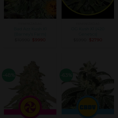
FEMINIZADAS
FEMINIZADAS
Bad Azz Kush X1
OG Kush X1 [420
[Barney’s Farm]
Genetics]
$
10990
$
9990
$
5990
$
2790
-48%
-63%