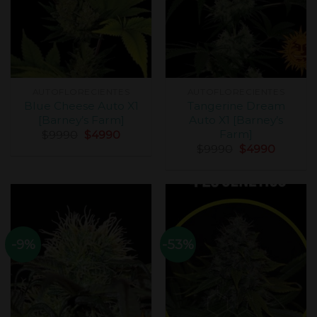
AUTOFLORECIENTES
AUTOFLORECIENTES
Blue Cheese Auto X1
Tangerine Dream
[Barney’s Farm]
Auto X1 [Barney’s
Farm]
$
9990
$
4990
$
9990
$
4990
-9%
-53%