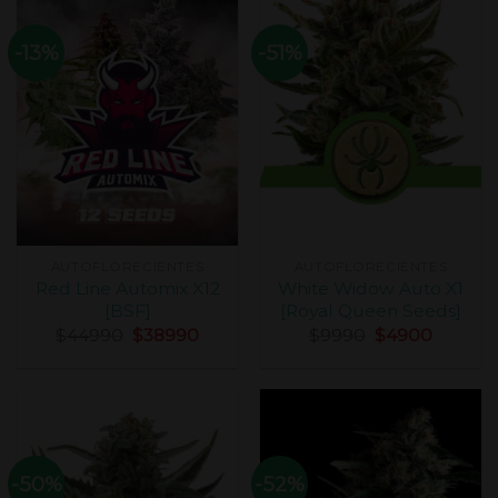
-13%
-51%
AUTOFLORECIENTES
AUTOFLORECIENTES
Red Line Automix X12
White Widow Auto X1
[BSF]
[Royal Queen Seeds]
$
44990
$
38990
$
9990
$
4900
-50%
-52%