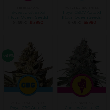
FEMINIZADAS
AUTOFLORECIENTES
Sweet Zkittlez X3
Royal CBDV Auto X1
[Royal Queen Seeds]
[Royal Queen Seeds]
$
26990
$
13990
$
15990
$
5990
-50%
AUTOFLORECIENTES
FEMINIZADAS
Royal CBG Auto X3
Cookies Gelato X3