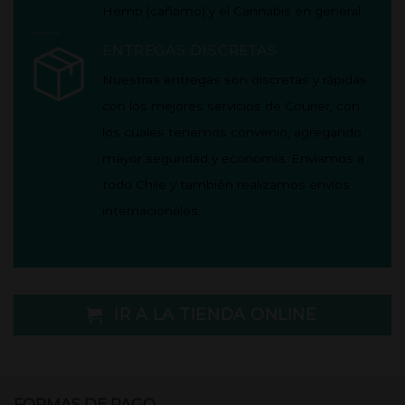
Hemp (cañamo) y el Cannabis en general.
ENTREGAS DISCRETAS
Nuestras entregas son discretas y rápidas
con los mejores servicios de Courier, con
los cuales tenemos convenio, agregando
mayor seguridad y economía.
Enviamos a
todo Chile y también realizamos envíos
internacionales.
IR A LA TIENDA ONLINE
FORMAS DE PAGO