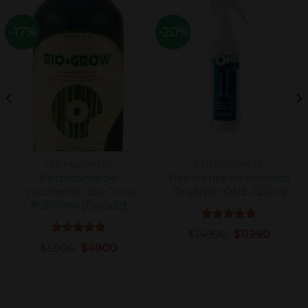
-17%
-20%
FERTILIZANTES
FERTILIZANTES
Fertilizante de
Repelente de Insectos
crecimiento Bio Grow
Orgánico ONE 220 ml
® 250 ml [BioBizz]
Valorado
$
14990
$
11990
con
5.00
Valorado
$
5900
$
4900
de 5
con
5.00
de 5