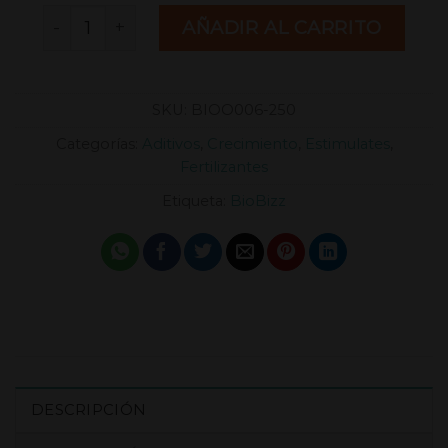
Revitalizante Alg A Mic ™ 250 ml [BioBizz] canti
AÑADIR AL CARRITO
SKU:
BIOO006-250
Categorías:
Aditivos
,
Crecimiento
,
Estimulates
,
Fertilizantes
Etiqueta:
BioBizz
DESCRIPCIÓN