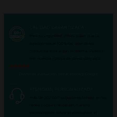
CALIDAD GARANTIZADA
Para tu seguridad, debes saber que te
devolvemos el 100% del valor de los
productos ante algún problema. Puedes
leer nuestra política de
devolución aquí
.
Excelente evaluación en
Facebook
y
Google
.
ATENCIÓN PERSONALIZADA
Más de 202.000 seguidores totales en las
redes sociales respaldan nuestro
conocimiento sobre el autocultivo, el