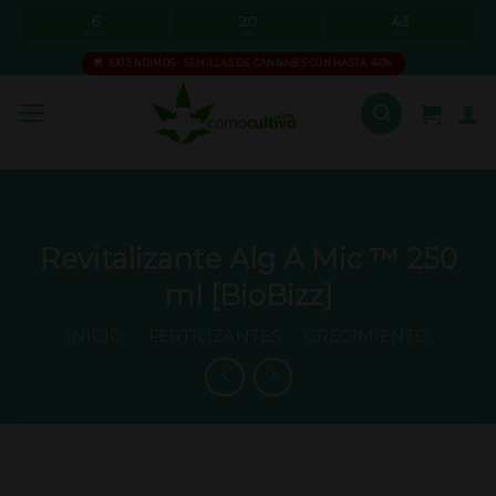
Skip
6
20
43
HOURS
MIN
SEC
to
EXTENDIMOS - SEMILLAS DE CANNABIS CON HASTA -60%
content
Revitalizante Alg A Mic ™ 250
ml [BioBizz]
INICIO
/
FERTILIZANTES
/
CRECIMIENTO