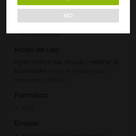
No vaporices con el atomizador a
NO
menos de un cuarto de su
capacidad, ya que puedes quemar
su resistencia.
Modo de uso:
Agitar bien antes de usar
y
rellenar el
atomizador
hasta la medida que
indique el modelo.
Formatos:
10ml
Envase:
Botella 10ml PET transparente,