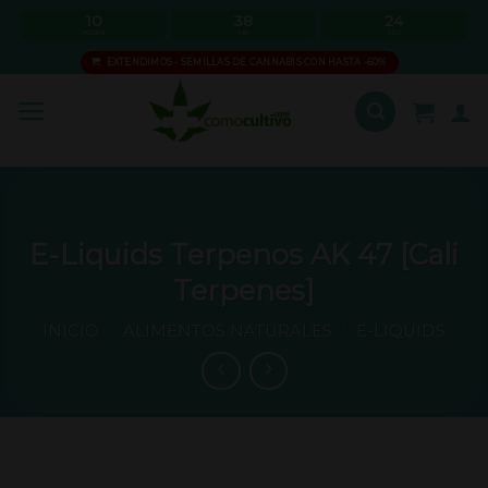
Skip
10
38
24
HOURS
MIN
SEC
to
EXTENDIMOS - SEMILLAS DE CANNABIS CON HASTA -60%
content
E-Liquids Terpenos AK 47 [Cali
Terpenes]
INICIO
/
ALIMENTOS NATURALES
/
E-LIQUIDS