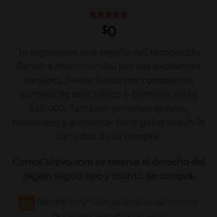
Valorado
23
0
$
con
4.78
de 5 en
base a
Te regalamos una semilla del reconocido
valoraciones
Banco a nivel mundial por sus excelentes
de clientes
variades, Sweet Seeds por compras de
Semillas de este banco o compras sobre
$50.000. También tenemos poleras,
moledores y aumentar los regalos según la
cantidad de tu compra.
ComoCultivo.com se reserva el derecho del
regalo según tipo y monto de compra.
Recibe hoy*
compra antes de las 12:00 PM