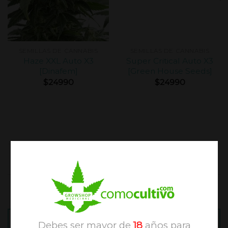
SEMILLAS DE CANNABIS
SEMILLAS DE CANNABIS
Haze XXL Auto X3
Super Critical Auto X3
[Dinafem]
[Green House Seeds]
$
24990
$
24990
TESTIMONIOS SOBRE NUESTRA TIENDA
ONLINE
IR A LA TIENDA ONLINE
Debes ser mayor de
18
años para