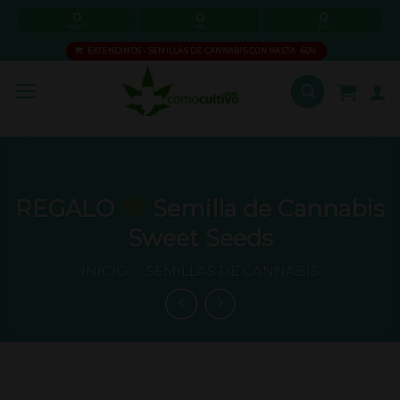
Skip
0
0
0
HOURS
MIN
SEC
to
EXTENDIMOS - SEMILLAS DE CANNABIS CON HASTA -60%
content
REGALO
Semilla de Cannabis
Sweet Seeds
INICIO
/
SEMILLAS DE CANNABIS