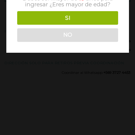
ingresar ¿Eres mayor de edad?
MÁS SOBRE NUESTRA TIENDA ONLINE
SI
PREPARACIÓN DE PEDIDOS:
NO
Días hábiles:
Lunes a Viernes
Horarios hábiles:
10:00 a 13:00 y 15:00 a 19:00 hrs
DIRECCIÓN SOLO PARA RETIROS PREVIA COORDINACIÓN:
Coordinar al Whatsapp:
+569 3727 4453