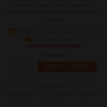
estimulante que fortalece las plantas
haciéndolas más resistentes ante el estrés y
las plagas.
Recibe hoy*
compra antes de las 12:00 PM
Envío Gratis*
a todo Chile
* Condiciones de envíos gratis
Hay existencias
Alga C 100 ml [ATA Organics] cantidad
AÑADIR AL CARRITO
SKU:
FER006
Categorías:
Crecimiento
,
Estimulates
,
Fertilizantes
,
Floración