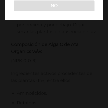
NO
Disolver de 1 a 3ml en agua y
pulverizar por completo las hojas,
por encima y por debajo. Dejar
secar las plantas en ausencia de luz.
Composición de Alga C de Ata
Organics w/w:
(NPK 0-0-9)
Ingredientes activos procedentes de
las plantas (11%) entre ellos:
Aminoácidos.
Betaínas.