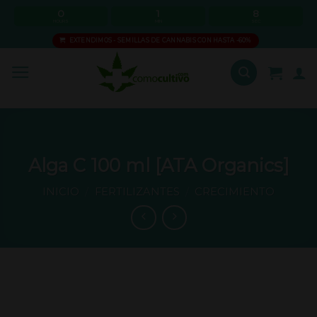
Skip
0
1
7
HOURS
MIN
SEC
to
EXTENDIMOS - SEMILLAS DE CANNABIS CON HASTA -60%
content
Alga C 100 ml [ATA Organics]
INICIO
/
FERTILIZANTES
/
CRECIMIENTO