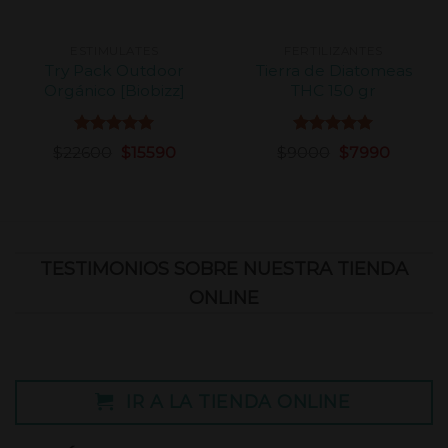
ESTIMULATES
FERTILIZANTES
Try Pack Outdoor
Tierra de Diatomeas
Orgánico [Biobizz]
THC 150 gr
Valorado
Valorado
$
22600
$
15590
$
9000
$
7990
con
5.00
con
5.00
de 5
de 5
TESTIMONIOS SOBRE NUESTRA TIENDA
ONLINE
IR A LA TIENDA ONLINE