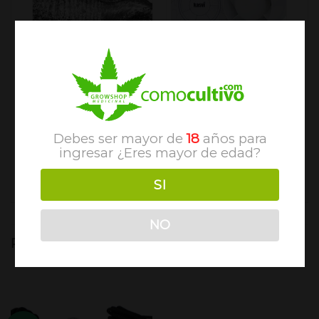
ABRAZADERAS Y DUCTOS
CONTROL DE TEMPERATURA PARA INDOOR
Ducto de Aluminio
Extractor /
152 mm x 1m
Intractor 150 mm
Kasvi
$
2490
$
1990
Debes ser mayor de
18
años para
$
19990
$
18990
ingresar ¿Eres mayor de edad?
SI
NO
PRODUCTOS RELACIONADOS