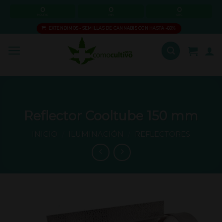
Skip
0
0
0
HOURS
MIN
SEC
to
EXTENDIMOS - SEMILLAS DE CANNABIS CON HASTA -60%
content
Reflector Cooltube 150 mm
INICIO
/
ILUMINACIÓN
/
REFLECTORES