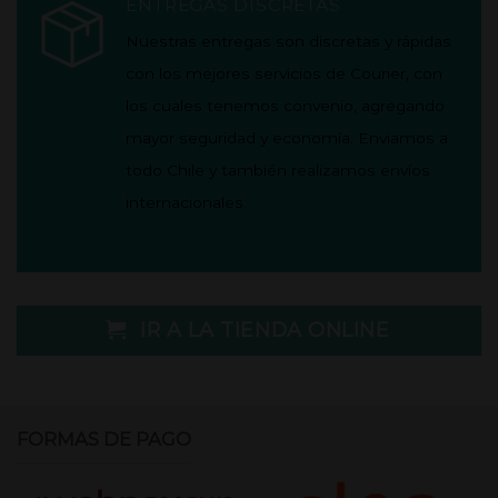
ENTREGAS DISCRETAS
Nuestras entregas son discretas y rápidas
con los mejores servicios de Courier, con
los cuales tenemos convenio, agregando
mayor seguridad y economía.
Enviamos a
todo Chile y también realizamos envíos
internacionales.
IR A LA TIENDA ONLINE
FORMAS DE PAGO