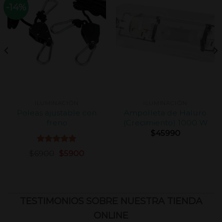
-14%
ILUMINACIÓN
ILUMINACIÓN
Poleas ajustable con
Ampolleta de Haluro
freno
(Crecimiento) 1000 W
$
45990
Valorado
$
6900
$
5900
con
5.00
de 5
TESTIMONIOS SOBRE NUESTRA TIENDA
ONLINE